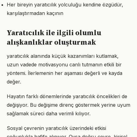
Her bireyin yaratıcılık yolculuğu kendine özgüdür,
karşılaştırmadan kaçının
Yaratıcılık ile ilgili olumlu
alışkanlıklar oluşturmak
yaratıcılık alanında küçük kazanımları kutlamak,
uzun vadede motivasyonu canlı tutmanın etkili bir
yöntemi. İlerlemenin her aşaması değerli ve kayda
değer.
Hayatın farklı dönemlerinde yaratıcılık öncelikleri de
değişiyor. Bu değişime direnç göstermek yerine uyum
sağlamak süreci daha verimli kılıyor.
Sosyal çevrenin yaratıcılık üzerindeki etkisi
çoğunlukla hafife alınıyor. Oysa doğru çevre, kişisel