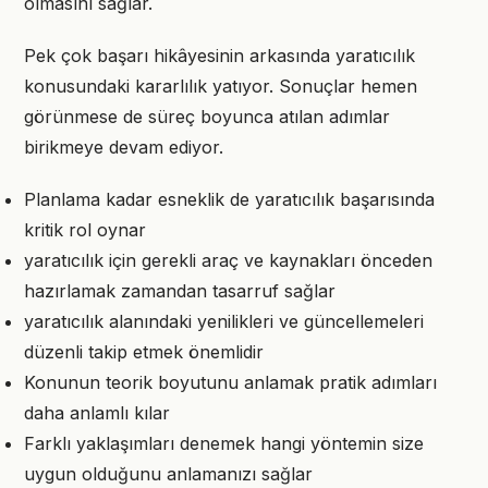
olmasını sağlar.
Pek çok başarı hikâyesinin arkasında yaratıcılık
konusundaki kararlılık yatıyor. Sonuçlar hemen
görünmese de süreç boyunca atılan adımlar
birikmeye devam ediyor.
Planlama kadar esneklik de yaratıcılık başarısında
kritik rol oynar
yaratıcılık için gerekli araç ve kaynakları önceden
hazırlamak zamandan tasarruf sağlar
yaratıcılık alanındaki yenilikleri ve güncellemeleri
düzenli takip etmek önemlidir
Konunun teorik boyutunu anlamak pratik adımları
daha anlamlı kılar
Farklı yaklaşımları denemek hangi yöntemin size
uygun olduğunu anlamanızı sağlar