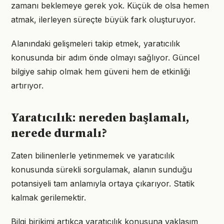
zamanı beklemeye gerek yok. Küçük de olsa hemen
atmak, ilerleyen süreçte büyük fark oluşturuyor.
Alanındaki gelişmeleri takip etmek, yaratıcılık
konusunda bir adım önde olmayı sağlıyor. Güncel
bilgiye sahip olmak hem güveni hem de etkinliği
artırıyor.
Yaratıcılık: nereden başlamalı,
nerede durmalı?
Zaten bilinenlerle yetinmemek ve yaratıcılık
konusunda sürekli sorgulamak, alanın sunduğu
potansiyeli tam anlamıyla ortaya çıkarıyor. Statik
kalmak gerilemektir.
Bilgi birikimi artıkça yaratıcılık konusuna yaklaşım