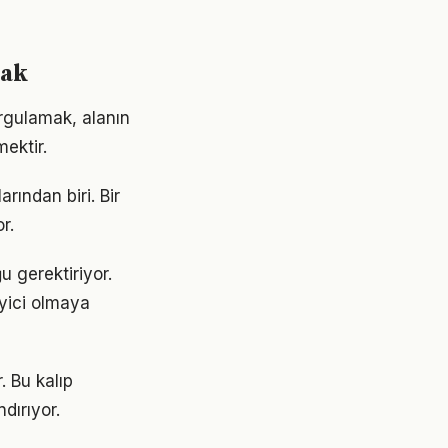
mak
rgulamak, alanın
ektir.
rından biri. Bir
r.
u gerektiriyor.
eyici olmaya
. Bu kalıp
dırıyor.