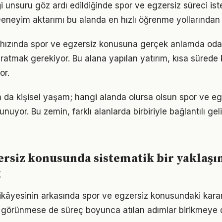
ği unsuru göz ardı edildiğinde spor ve egzersiz süreci is
eneyim aktarımı bu alanda en hızlı öğrenme yollarından b
hızında spor ve egzersiz konusuna gerçek anlamda oda
yaratmak gerekiyor. Bu alana yapılan yatırım, kısa sürede
or.
a da kişisel yaşam; hangi alanda olursa olsun spor ve egz
unuyor. Bu zemin, farklı alanlarda birbiriyle bağlantılı gel
ersiz konusunda sistematik bir yaklaş
k
ikâyesinin arkasında spor ve egzersiz konusundaki kararlı
görünmese de süreç boyunca atılan adımlar birikmeye 