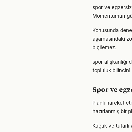
spor ve egzersiz
Momentumun gücü
Konusunda deneyim
aşamasındaki zor
biçilemez.
spor alışkanlığı
topluluk bilincin
Spor ve egze
Planlı hareket et
hazırlanmış bir p
Küçük ve tutarlı