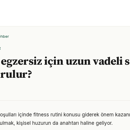
ehber
R
egzersiz için uzun vadeli s
urulur?
ulları içinde fitness rutini konusu giderek önem kazanı
ulmak, kişisel huzurun da anahtarı haline geliyor.