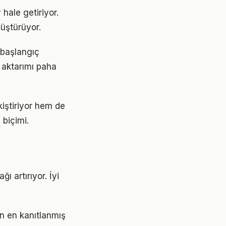
hale getiriyor.
üştürüyor.
, başlangıç
 aktarımı paha
iştiriyor hem de
 biçimi.
ı artırıyor. İyi
ın en kanıtlanmış