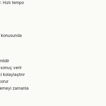
. Hızlı tempo
tı konusunda
mlidir
 sonuç verir
kolaylaştırır
korur
rlemeyi zamanla