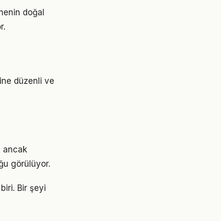
ümenin doğal
r.
rine düzenli ve
; ancak
ğu görülüyor.
iri. Bir şeyi