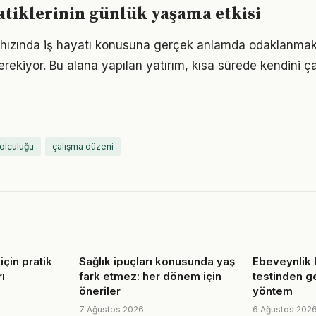
ratiklerinin günlük yaşama etkisi
ızında iş hayatı konusuna gerçek anlamda odaklanmak iç
rekiyor. Bu alana yapılan yatırım, kısa sürede kendini ça
yolculuğu
çalışma düzeni
çin pratik
Sağlık ipuçları konusunda yaş
Ebeveynlik
ı
fark etmez: her dönem için
testinden g
öneriler
yöntem
7 Ağustos 2026
6 Ağustos 202