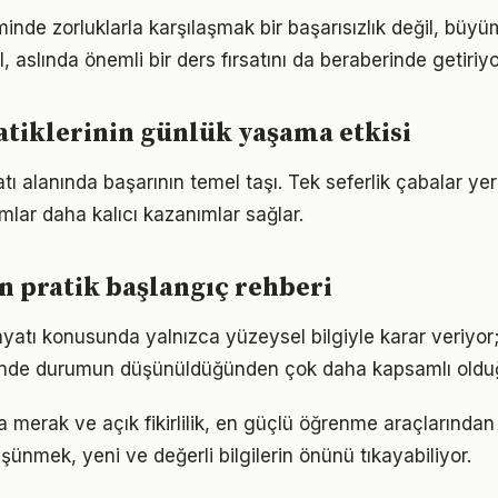
minde zorluklarla karşılaşmak bir başarısızlık değil, büy
l, aslında önemli bir ders fırsatını da beraberinde getiriyo
ratiklerinin günlük yaşama etkisi
yatı alanında başarının temel taşı. Tek seferlik çabalar ye
ımlar daha kalıcı kazanımlar sağlar.
in pratik başlangıç rehberi
hayatı konusunda yalnızca yüzeysel bilgiyle karar veriyor
iğinde durumun düşünüldüğünden çok daha kapsamlı oldu
a merak ve açık fikirlilik, en güçlü öğrenme araçlarından b
üşünmek, yeni ve değerli bilgilerin önünü tıkayabiliyor.