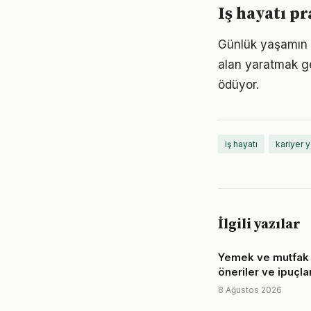
Iş hayatı p
Günlük yaşamın h
alan yaratmak ge
ödüyor.
iş hayatı
kariyer 
İlgili yazılar
Yemek ve mutfak i
öneriler ve ipuçlar
8 Ağustos 2026