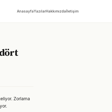
Anasayfa
Yazılar
Hakkımızda
İletişim
 dört
geliyor. Zorlama
yor.