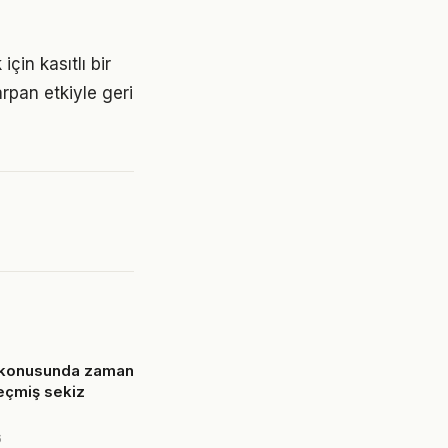
in kasıtlı bir
rpan etkiyle geri
 konusunda zaman
eçmiş sekiz
6