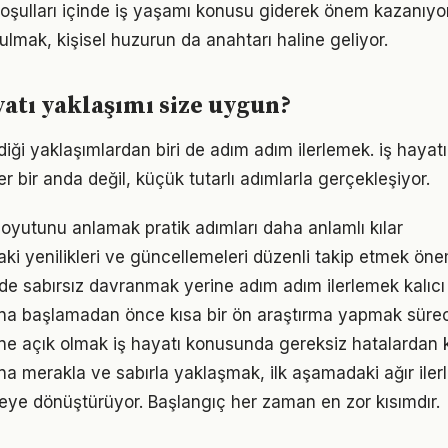
ulları içinde iş yaşamı konusu giderek önem kazanıyor
ulmak, kişisel huzurun da anahtarı haline geliyor.
yatı yaklaşımı size uygun?
iği yaklaşımlardan biri de adım adım ilerlemek. iş haya
er bir anda değil, küçük tutarlı adımlarla gerçekleşiyor.
oyutunu anlamak pratik adımları daha anlamlı kılar
aki yenilikleri ve güncellemeleri düzenli takip etmek öne
nde sabırsız davranmak yerine adım adım ilerlemek kalıcı
na başlamadan önce kısa bir ön araştırma yapmak süreci 
e açık olmak iş hayatı konusunda gereksiz hatalardan 
na merakla ve sabırla yaklaşmak, ilk aşamadaki ağır ile
eye dönüştürüyor. Başlangıç her zaman en zor kısımdır.