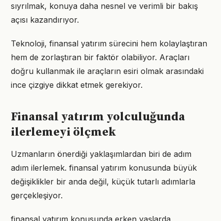
sıyrılmak, konuya daha nesnel ve verimli bir bakış
açısı kazandırıyor.
Teknoloji, finansal yatırım sürecini hem kolaylaştıran
hem de zorlaştıran bir faktör olabiliyor. Araçları
doğru kullanmak ile araçların esiri olmak arasındaki
ince çizgiye dikkat etmek gerekiyor.
Finansal yatırım yolculuğunda
ilerlemeyi ölçmek
Uzmanların önerdiği yaklaşımlardan biri de adım
adım ilerlemek. finansal yatırım konusunda büyük
değişiklikler bir anda değil, küçük tutarlı adımlarla
gerçekleşiyor.
finansal yatırım konusunda erken yaşlarda